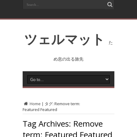
ツェルマット
た
め息の出る旅先
Home
|
タグ:
Remove term:
Featured Featured
Tag Archives:
Remove
term: Featured Featured