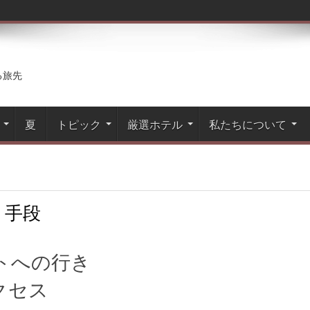
る旅先
夏
トピック
厳選ホテル
私たちについて
:
手段
トへの行き
クセス