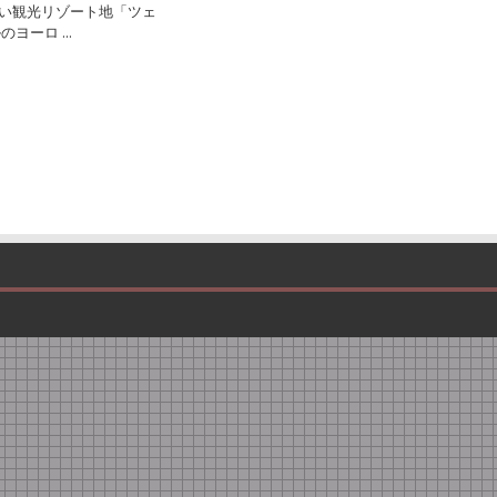
い観光リゾート地「ツェ
ヨーロ ...